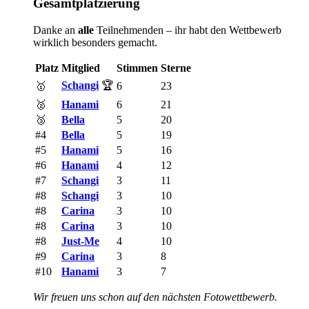
Gesamtplatzierung
Danke an
alle
Teilnehmenden – ihr habt den Wettbewerb
wirklich besonders gemacht.
Platz
Mitglied
Stimmen
Sterne
Schangi
🏆
🥇
6
23
🥈
Hanami
6
21
🥉
Bella
5
20
#4
Bella
5
19
#5
Hanami
5
16
#6
Hanami
4
12
#7
Schangi
3
11
#8
Schangi
3
10
#8
Carina
3
10
#8
Carina
3
10
#8
Just-Me
4
10
#9
Carina
3
8
#10
Hanami
3
7
Wir freuen uns schon auf den nächsten Fotowettbewerb.