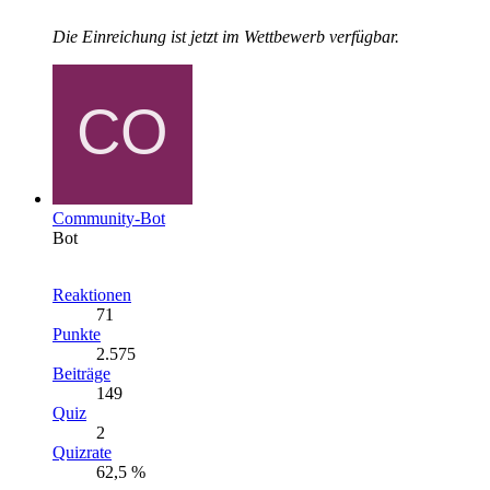
Die Einreichung ist jetzt im Wettbewerb verfügbar.
Community-Bot
Bot
Reaktionen
71
Punkte
2.575
Beiträge
149
Quiz
2
Quizrate
62,5 %