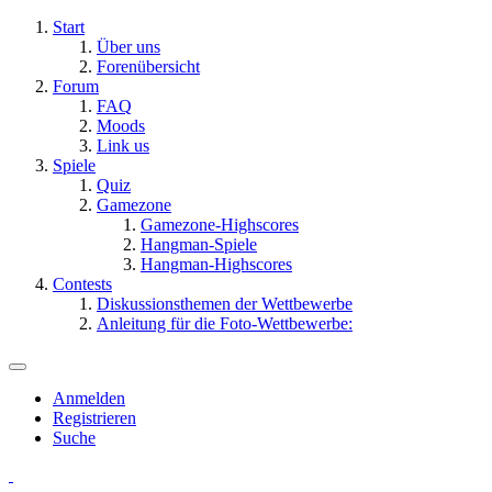
Start
Über uns
Forenübersicht
Forum
FAQ
Moods
Link us
Spiele
Quiz
Gamezone
Gamezone-Highscores
Hangman-Spiele
Hangman-Highscores
Contests
Diskussionsthemen der Wettbewerbe
Anleitung für die Foto-Wettbewerbe:
Anmelden
Registrieren
Suche