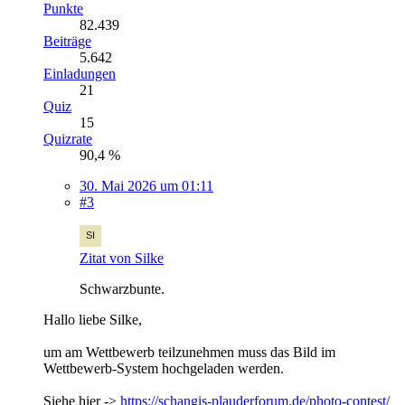
Punkte
82.439
Beiträge
5.642
Einladungen
21
Quiz
15
Quizrate
90,4 %
30. Mai 2026 um 01:11
#3
Zitat von Silke
Schwarzbunte.
Hallo liebe Silke,
um am Wettbewerb teilzunehmen muss das Bild im
Wettbewerb-System hochgeladen werden.
Siehe hier ->
https://schangis-plauderforum.de/photo-contest/