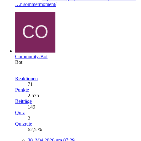
…r-sommermoment/
Community-Bot
Bot
Reaktionen
71
Punkte
2.575
Beiträge
149
Quiz
2
Quizrate
62,5 %
30. Mai 2026 um 07:29